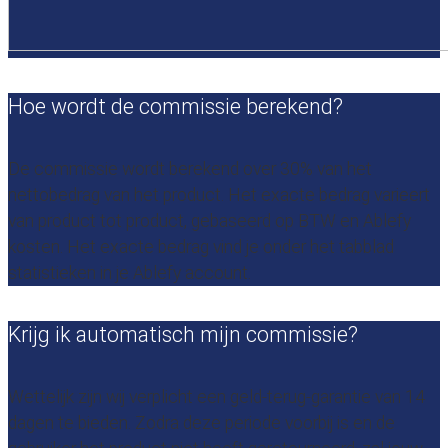
Hoe wordt de commissie berekend?
De commissie wordt berekend over 30% van het
nettobedrag van het product. Het exacte bedrag varieert
van product tot product, gebaseerd op BTW en Ablefy
kosten. Het exacte bedrag vind je onder het tabblad
statistieken in je Ablefy account.
Krijg ik automatisch mijn commissie?
Wettelijk zijn wij verplicht een geld-terug-garantie van 14
dagen te bieden. Zodra deze periode voorbij is en de