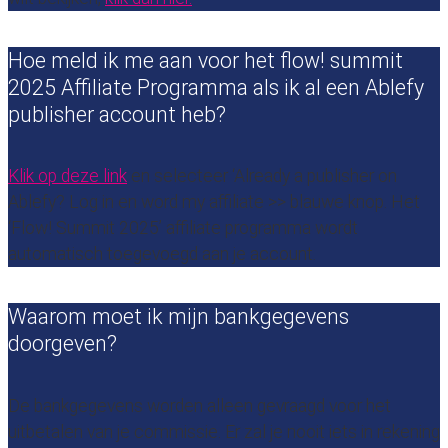
Hoe meld ik me aan voor het flow! summit
2025 Affiliate Programma als ik al een Ablefy
publisher account heb?
Klik op deze link
en selecteer ‘Already a publisher on
Ablefy? Log in en word my affiliate >> blauwe knop. Het
‘Flow! Summit 2025’ affiliate programma wordt
automatisch toegevoegd aan je account.
Waarom moet ik mijn bankgegevens
doorgeven?
De bankgegevens worden alleen gevraagd voor het
uitbetalen van je commissie. Er zal je nooit iets in rekening