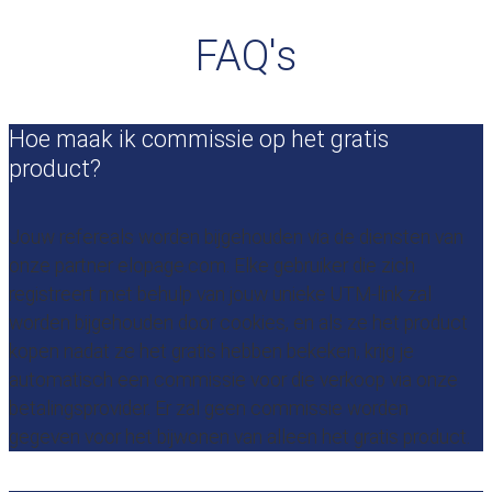
FAQ's
Hoe maak ik commissie op het gratis
product?
Jouw refereals worden bijgehouden via de diensten van
onze partner elopage.com. Elke gebruiker die zich
registreert met behulp van jouw unieke UTM-link zal
worden bijgehouden door cookies, en als ze het product
kopen nadat ze het gratis hebben bekeken, krijg je
automatisch een commissie voor die verkoop via onze
betalingsprovider. Er zal geen commissie worden
gegeven voor het bijwonen van alleen het gratis product.