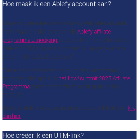
Hoe maak ik een Ablefy account aan?
Als je nog geen bestaande Ablefy Publisher account
hebt, maak die dan aan door de
Ablefy affiliate
programma uitnodiging
te accepteren en selecteer de
gele knop ‘Sign up as a publisher’. Vul je gegevens in
onder het tabblad ‘Publishers’.
Zodra je succesvol een account hebt aangemaakt,
accepteer dan opnieuw
het flow! summit 2025
Affiliate
Programma
zodat het zichtbaar wordt op je Ablefy
account.
Als je de Ablefy Account instructie video wilt bekijken,
klik
dan hier.
Hoe creëer ik een UTM-link?