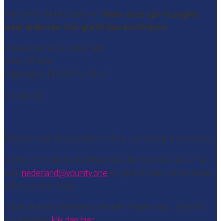
Waar leidt de link naartoe?
Naar onze opt-in pagina
waar iedereen zich gratis kan inschrijven.
Parameter die je nodig hebt:
Bron: Affiliate
Campagne: FLOW-NL-S6-L1
Voorbeeld:
Medium: Vul hier je publisher ID in ( te vinden in overview).
Verstuur zowel de standaard als de korte link per e-mail
naar
nederland@younity.one
en gebruik één van de twee
tijdens je promoties.
Als je de instructievideo over het maken van UTM-links
wilt bekijken,
klik dan hier.