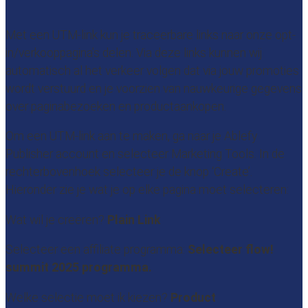
Met een UTM-link kun je traceerbare links naar onze opt-
in/verkooppagina’s delen. Via deze links kunnen wij
automatisch al het verkeer volgen dat via jouw promoties
wordt verstuurd en je voorzien van nauwkeurige gegevens
over paginabezoeken en productaankopen.
Om een UTM-link aan te maken, ga naar je Ablefy
Publisher account en selecteer Marketing Tools. In de
rechterbovenhoek selecteer je de knop ‘Create’.
Hieronder zie je wat je op elke pagina moet selecteren:
Wat wil je creëren?
Plain Link
Selecteer een affiliate programma:
Selecteer flow!
summit 2025 programma.
Welke selectie moet ik kiezen?
Product