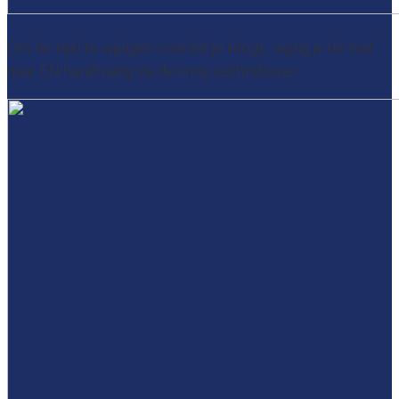
Om de taal te wijzigen voordat je inlogt, wijzig je de taal
naar EN handmatig via de knop rechtsboven: