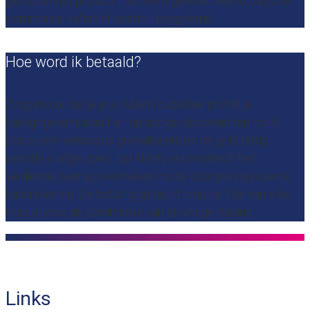
gebruiker het product niet heeft geretourneerd, zal jouw
commissie definitief worden toegekend.
Hoe word ik betaald?
Zorg ervoor dat je in je Ablefy publisher profiel je
bankgegevens invult en de nodige documenten invult.
Zodra een verkoop is gerealiseerd en de geld terug
periode is afgelopen, zal Ablefy automatisch het
verdiende bedrag overmaken op de door jou ingevoerde
bankrekening. De betaling gebeurt rond de 15e van elke
maand voor de commissie van de vorige maand.
Links